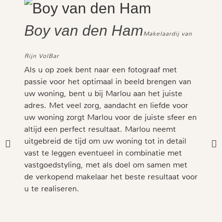
Boy van den Ham
Ger
Makelaardij van
Rijn VolBar
woningi
Als u op zoek bent naar een fotograaf met
We zij
passie voor het optimaal in beeld brengen van
ingesc
uw woning, bent u bij Marlou aan het juiste
stylin
adres. Met veel zorg, aandacht en liefde voor
ons hu
uw woning zorgt Marlou voor de juiste sfeer en
ons le
altijd een perfect resultaat. Marlou neemt
trekke
uitgebreid de tijd om uw woning tot in detail
meubil
vast te leggen eventueel in combinatie met
pracht
vastgoedstyling, met als doel om samen met
commun
de verkopend makelaar het beste resultaat voor
Ze lui
u te realiseren.
deze p
de fot
heeft 