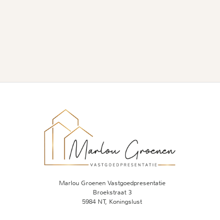
manier
verblu
verkoch
Marlou
hulp e
haar t
Marlou Groenen Vastgoedpresentatie
Broekstraat 3
5984 NT, Koningslust